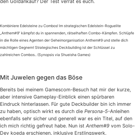
den Goldankauf? Der Test verrät es euch.
Kombiniere Edelsteine zu Combos! Im strategischen Edelstein-Roguelite
„Anthem#9“ kämpfst du in spannenden, rätselhaften Combo-Kämpfen. Schlüpfe
in die Rolle eines Agenten der Geheimorganisation Anthem#9 und stelle dich
mächtigen Gegnern! Strategisches Deckbuilding ist der Schlüssel zu
zahlreichen Combos.. (Synopsis via Shueisha Games)
Mit Juwelen gegen das Böse
Bereits bei meinem Gamescom-Besuch hat mir der kurze,
aber intensive Gameplay-Einblick einen spürbaren
Eindruck hinterlassen. Für gute Deckbuilder bin ich immer
zu haben, optisch wirkt es durch die
Persona-5
-Anleihen
ebenfalls sehr sicher und generell war es ein Titel, auf den
ich mich richtig gefreut habe. Nun ist
Anthem#9
vom Solo-
Dev koeda erschienen, inklusive Erstlingswerk.