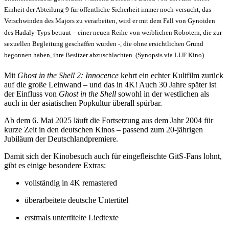
Einheit der Abteilung 9 für öffentliche Sicherheit immer noch versucht, das
Verschwinden des Majors zu verarbeiten, wird er mit dem Fall von Gynoiden
des Hadaly-Typs betraut – einer neuen Reihe von weiblichen Robotern, die zur
sexuellen Begleitung geschaffen wurden -, die ohne ersichtlichen Grund
begonnen haben, ihre Besitzer abzuschlachten
. (Synopsis via LUF Kino)
Mit
Ghost in the Shell 2: Innocence
kehrt ein echter Kultfilm zurück
auf die große Leinwand – und das in 4K! Auch 30 Jahre später ist
der Einfluss von
Ghost in the Shell
sowohl in der westlichen als
auch in der asiatischen Popkultur überall spürbar.
Ab dem 6. Mai 2025 läuft die Fortsetzung aus dem Jahr 2004 für
kurze Zeit in den deutschen Kinos – passend zum 20-jährigen
Jubiläum der Deutschlandpremiere.
Damit sich der Kinobesuch auch für eingefleischte GitS-Fans lohnt,
gibt es einige besondere Extras:
vollständig in 4K remastered
überarbeitete deutsche Untertitel
erstmals untertitelte Liedtexte