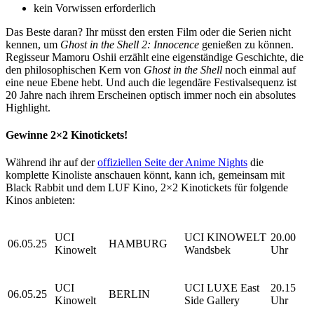
kein Vorwissen erforderlich
Das Beste daran? Ihr müsst den ersten Film oder die Serien nicht
kennen, um
Ghost in the Shell 2: Innocence
genießen zu können.
Regisseur Mamoru Oshii erzählt eine eigenständige Geschichte, die
den philosophischen Kern von
Ghost in the Shell
noch einmal auf
eine neue Ebene hebt. Und auch die legendäre Festivalsequenz ist
20 Jahre nach ihrem Erscheinen optisch immer noch ein absolutes
Highlight.
Gewinne 2×2 Kinotickets!
Während ihr auf der
offiziellen Seite der Anime Nights
die
komplette Kinoliste anschauen könnt, kann ich, gemeinsam mit
Black Rabbit und dem LUF Kino, 2×2 Kinotickets für folgende
Kinos anbieten:
UCI
UCI KINOWELT
20.00
06.05.25
HAMBURG
Kinowelt
Wandsbek
Uhr
UCI
UCI LUXE East
20.15
06.05.25
BERLIN
Kinowelt
Side Gallery
Uhr