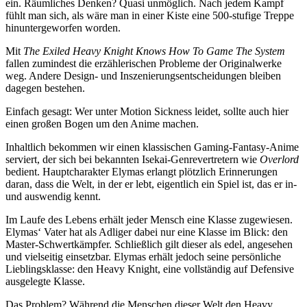
ein. Räumliches Denken? Quasi unmöglich. Nach jedem Kampf
fühlt man sich, als wäre man in einer Kiste eine 500-stufige Treppe
hinuntergeworfen worden.
Mit
The Exiled Heavy Knight Knows How To Game The System
fallen zumindest die erzählerischen Probleme der Originalwerke
weg. Andere Design- und Inszenierungsentscheidungen bleiben
dagegen bestehen.
Einfach gesagt: Wer unter Motion Sickness leidet, sollte auch hier
einen großen Bogen um den Anime machen.
Inhaltlich bekommen wir einen klassischen Gaming-Fantasy-Anime
serviert, der sich bei bekannten Isekai-Genrevertretern wie
Overlord
bedient. Hauptcharakter Elymas erlangt plötzlich Erinnerungen
daran, dass die Welt, in der er lebt, eigentlich ein Spiel ist, das er in-
und auswendig kennt.
Im Laufe des Lebens erhält jeder Mensch eine Klasse zugewiesen.
Elymas‘ Vater hat als Adliger dabei nur eine Klasse im Blick: den
Master-Schwertkämpfer. Schließlich gilt dieser als edel, angesehen
und vielseitig einsetzbar. Elymas erhält jedoch seine persönliche
Lieblingsklasse: den Heavy Knight, eine vollständig auf Defensive
ausgelegte Klasse.
Das Problem? Während die Menschen dieser Welt den Heavy