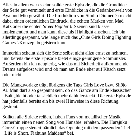
Alles in allem war es eine solide erste Episode, die die Grundidee
der Serie gut vermittelt und erste Einblicke in die Gedankenwelt von
Aya und Mio gewährt. Die Produktion von Studio Diomedéa macht
dabei einen ordentlichen Eindruck, die echten Marken von Mad
Katz oder die echten
Street Fighter 6
-Szenen sind klasse
implementiert und man kann diese als Highlight ansehen. Ich bin
allerdings gespannt, wie lange mich das „Cute Girls Doing Fighting
Games“-Konzept begeistern kann.
Immerhin scheint sich die Serie selbst nicht allzu ernst zu nehmen,
und bereits die erste Episode bietet einige gelungene Schmunzler.
Außerdem bin ich neugierig, wie das mit Sicherheit aufkommende
Drama aufgelöst wird und ob man am Ende eher auf Kitsch setzt
oder nicht.
Die Mangavorlage trägt übrigens die Tags Girls Love bzw. Shōjo
Ai. Man darf also gespannt sein, ob das Ganze am Ende klassischer
„Bait „bleibt oder tatsächlich mehr dahintersteckt. Die erste Episode
hat jedenfalls bereits ein bis zwei Hinweise in diese Richtung
gestreut.
Sollten alle Stricke reißen, haben Fans von metallischer Musik
immerhin einen neuen Song von Hanabie. erhalten. Die Harajuku-
Core-Gruppe steuert nämlich das Opening mit dem passenden Titel
„Life is Short, Fighting Maidens“ bei.