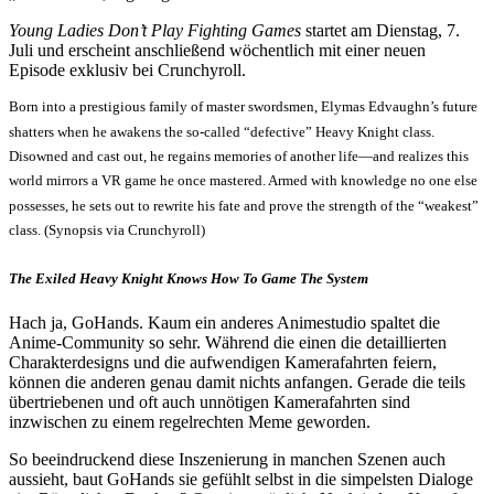
Young Ladies Don’t Play Fighting Games
startet am Dienstag, 7.
Juli und erscheint anschließend wöchentlich mit einer neuen
Episode exklusiv bei Crunchyroll.
Born into a prestigious family of master swordsmen, Elymas Edvaughn’s future
shatters when he awakens the so-called “defective” Heavy Knight class.
Disowned and cast out, he regains memories of another life—and realizes this
world mirrors a VR game he once mastered. Armed with knowledge no one else
possesses, he sets out to rewrite his fate and prove the strength of the “weakest”
class. (Synopsis via Crunchyroll)
The Exiled Heavy Knight Knows How To Game The System
Hach ja, GoHands. Kaum ein anderes Animestudio spaltet die
Anime-Community so sehr. Während die einen die detaillierten
Charakterdesigns und die aufwendigen Kamerafahrten feiern,
können die anderen genau damit nichts anfangen. Gerade die teils
übertriebenen und oft auch unnötigen Kamerafahrten sind
inzwischen zu einem regelrechten Meme geworden.
So beeindruckend diese Inszenierung in manchen Szenen auch
aussieht, baut GoHands sie gefühlt selbst in die simpelsten Dialoge