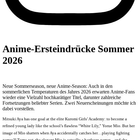
Anime-Ersteindrücke Sommer
2026
Neue Sommerseason, neue Anime-Season: Auch in den
sommerlichen Temperaturen des Jahres 2026 erwarten Anime-Fans
wieder eine Vielzahl hochkarätiger Titel, darunter zahlreiche
Fortsetzungen beliebter Serien. Zwei Neuerscheinungen möchte ich
dabei vorstellen.
Mitsuki Aya has one goal at the elite Kuromi Girls’ Academy: to become a
refined young lady like the school’s flawless “White Lily,” Yorue Mio. But her
image of Mio shatters when Aya accidentally catches her…playing fighting
games?! Turns out, the elegant Mio is actually a hardcore gamer—and she