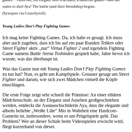
wants to duel Aya! The battle (and their friendship) begins.
(Synopsis via Crunchyroll)
Young Ladies Don’t Play Fighting Games
Ich mag keine Fighting Games. Da, ich habe es gesagt. Ich muss
aber auch zugeben, dass ich bis auf ein paar Runden
Tekken
oder
Street Fighter
aktiv „nur“
Virtua Fighter 2
und irgendein Fighting
Game namens
Battle Arena Toshinden
gespielt habe, Jahre bevor ich
wusste, was das überhaupt ist.
Was das Ganze nun mit
Young Ladies Don’t Play Fighting Games
zu tun hat? Nun, es geht um Kampfspiele. Genauer gesagt um
Street
Fighter
und darum, wie sich zwei Mädchen virtuell die Köpfe
einschlagen.
Die erste Folge zeigt sehr schnell die Prämisse: An einer elitären
Mädchenschule, an der Eleganz und Ansehen großgeschrieben
werden, entdeckt die Austauschschülerin Aya, dass die elegante und
allseits beliebte „Weiße Lilie“ Mio in Wahrheit eine Hardcore-
Gamerin ist, insbesondere, wenn es um Prügelspiele geht. Das
Problem? Wer an dieser Schule beim Videospielen erwischt wird,
fliegt kurzerhand von dieser.