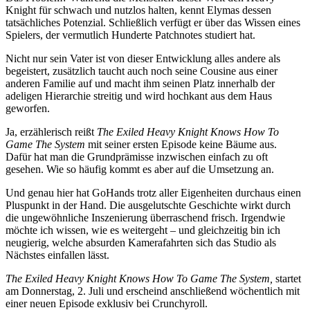
Knight für schwach und nutzlos halten, kennt Elymas dessen
tatsächliches Potenzial. Schließlich verfügt er über das Wissen eines
Spielers, der vermutlich Hunderte Patchnotes studiert hat.
Nicht nur sein Vater ist von dieser Entwicklung alles andere als
begeistert, zusätzlich taucht auch noch seine Cousine aus einer
anderen Familie auf und macht ihm seinen Platz innerhalb der
adeligen Hierarchie streitig und wird hochkant aus dem Haus
geworfen.
Ja, erzählerisch reißt
The Exiled Heavy Knight Knows How To
Game The System
mit seiner ersten Episode keine Bäume aus.
Dafür hat man die Grundprämisse inzwischen einfach zu oft
gesehen. Wie so häufig kommt es aber auf die Umsetzung an.
Und genau hier hat GoHands trotz aller Eigenheiten durchaus einen
Pluspunkt in der Hand. Die ausgelutschte Geschichte wirkt durch
die ungewöhnliche Inszenierung überraschend frisch. Irgendwie
möchte ich wissen, wie es weitergeht – und gleichzeitig bin ich
neugierig, welche absurden Kamerafahrten sich das Studio als
Nächstes einfallen lässt.
The Exiled Heavy Knight Knows How To Game The System,
startet
am Donnerstag, 2. Juli und erscheind anschließend wöchentlich mit
einer neuen Episode exklusiv bei Crunchyroll.