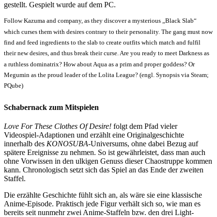
gestellt. Gespielt wurde auf dem PC.
Follow Kazuma and company, as they discover a mysterious „Black Slab“
which curses them with desires contrary to their personality. The gang must now
find and feed ingredients to the slab to create outfits which match and fulfil
their new desires, and thus break their curse. Are you ready to meet Darkness as
a ruthless dominatrix? How about Aqua as a prim and proper goddess? Or
Megumin as the proud leader of the Lolita League? (engl. Synopsis via Steam;
PQube)
Schabernack zum Mitspielen
Love For These Clothes Of Desire!
folgt dem Pfad vieler
Videospiel-Adaptionen und erzählt eine Originalgeschichte
innerhalb des
KONOSUBA
-Universums, ohne dabei Bezug auf
spätere Ereignisse zu nehmen. So ist gewährleistet, dass man auch
ohne Vorwissen in den ulkigen Genuss dieser Chaostruppe kommen
kann. Chronologisch setzt sich das Spiel an das Ende der zweiten
Staffel.
Die erzählte Geschichte fühlt sich an, als wäre sie eine klassische
Anime-Episode. Praktisch jede Figur verhält sich so, wie man es
bereits seit nunmehr zwei Anime-Staffeln bzw. den drei Light-