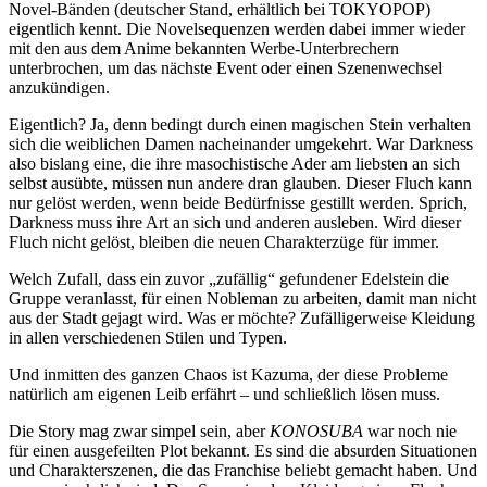
Novel-Bänden (deutscher Stand, erhältlich bei TOKYOPOP)
eigentlich kennt. Die Novelsequenzen werden dabei immer wieder
mit den aus dem Anime bekannten Werbe-Unterbrechern
unterbrochen, um das nächste Event oder einen Szenenwechsel
anzukündigen.
Eigentlich? Ja, denn bedingt durch einen magischen Stein verhalten
sich die weiblichen Damen nacheinander umgekehrt. War Darkness
also bislang eine, die ihre masochistische Ader am liebsten an sich
selbst ausübte, müssen nun andere dran glauben. Dieser Fluch kann
nur gelöst werden, wenn beide Bedürfnisse gestillt werden. Sprich,
Darkness muss ihre Art an sich und anderen ausleben. Wird dieser
Fluch nicht gelöst, bleiben die neuen Charakterzüge für immer.
Welch Zufall, dass ein zuvor „zufällig“ gefundener Edelstein die
Gruppe veranlasst, für einen Nobleman zu arbeiten, damit man nicht
aus der Stadt gejagt wird. Was er möchte? Zufälligerweise Kleidung
in allen verschiedenen Stilen und Typen.
Und inmitten des ganzen Chaos ist Kazuma, der diese Probleme
natürlich am eigenen Leib erfährt – und schließlich lösen muss.
Die Story mag zwar simpel sein, aber
KONOSUBA
war noch nie
für einen ausgefeilten Plot bekannt. Es sind die absurden Situationen
und Charakterszenen, die das Franchise beliebt gemacht haben. Und