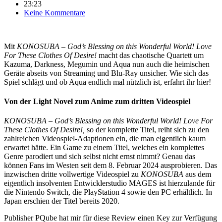
23:23
Keine Kommentare
Mit
KONOSUBA – God’s Blessing on this Wonderful World! Love
For These Clothes Of Desire!
macht das chaotische Quartett um
Kazuma, Darkness, Megumin und Aqua nun auch die heimischen
Geräte abseits von Streaming und Blu-Ray unsicher. Wie sich das
Spiel schlägt und ob Aqua endlich mal nützlich ist, erfahrt ihr hier!
Von der Light Novel zum Anime zum dritten Videospiel
KONOSUBA – God’s Blessing on this Wonderful World! Love For
These Clothes Of Desire!,
so der komplette Titel, reiht sich zu den
zahlreichen Videospiel-Adaptionen ein, die man eigentlich kaum
erwartet hätte. Ein Game zu einem Titel, welches ein komplettes
Genre parodiert und sich selbst nicht ernst nimmt? Genau das
können Fans im Westen seit dem 8. Februar 2024 ausprobieren. Das
inzwischen dritte vollwertige Videospiel zu
KONOSUBA
aus dem
eigentlich insolventen Entwicklerstudio MAGES ist hierzulande für
die Nintendo Switch, die PlayStation 4 sowie den PC erhältlich. In
Japan erschien der Titel bereits 2020.
Publisher PQube hat mir für diese Review einen Key zur Verfügung