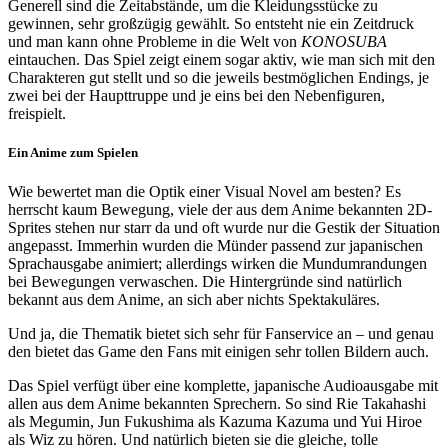
Generell sind die Zeitabstände, um die Kleidungsstücke zu
gewinnen, sehr großzügig gewählt. So entsteht nie ein Zeitdruck
und man kann ohne Probleme in die Welt von
KONOSUBA
eintauchen. Das Spiel zeigt einem sogar aktiv, wie man sich mit den
Charakteren gut stellt und so die jeweils bestmöglichen Endings, je
zwei bei der Haupttruppe und je eins bei den Nebenfiguren,
freispielt.
Ein Anime zum Spielen
Wie bewertet man die Optik einer Visual Novel am besten? Es
herrscht kaum Bewegung, viele der aus dem Anime bekannten 2D-
Sprites stehen nur starr da und oft wurde nur die Gestik der Situation
angepasst. Immerhin wurden die Münder passend zur japanischen
Sprachausgabe animiert; allerdings wirken die Mundumrandungen
bei Bewegungen verwaschen. Die Hintergründe sind natürlich
bekannt aus dem Anime, an sich aber nichts Spektakuläres.
Und ja, die Thematik bietet sich sehr für Fanservice an – und genau
den bietet das Game den Fans mit einigen sehr tollen Bildern auch.
Das Spiel verfügt über eine komplette, japanische Audioausgabe mit
allen aus dem Anime bekannten Sprechern. So sind Rie Takahashi
als Megumin, Jun Fukushima als Kazuma Kazuma und Yui Hiroe
als Wiz zu hören. Und natürlich bieten sie die gleiche, tolle