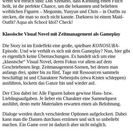
wenn wir ehrlich sind: Das Szenario, dass Kleidung einen Fluch
heilt, ist die perfekte Chance, um die bekannten und beliebten
weiblichen Figuren – Megumin, Yunyun und Chris – in Outfits zu
stecken, die man so noch nicht kannte. Darkness ist einem Maid-
Outfit? Aqua als School Idol? Check!
Klassische Visual Novel mit Zeitmanagement als Gameplay
Die Story ist im Endeffekt eine große, spielbare
KONOSUBA
-
Episode. Und wie verhält es sich mit dem Gameplay? Nun, hier gibt
es eigentlich keine Überraschungen. Es handelt sich um eine
„klassische“ Visual Novel, deren Fokus vor allem auf dem
Geschriebenen liegt. Zeitmanagement-Szenen, bei denen man
anfangs drei, später bis zu fünf, Tage mit Ressourcen sammeln
beschäftigt ist und Charaktere Nebenjobs (etwa Kisten schleppen)
ausführen, lockern das Ganze hin und wieder auf.
Der Clou dabei ist: Alle Figuren haben gewisse Hass- bzw.
Lieblingsaufgaben. Je lieber ein Charakter eine Sammelquest
ausführt, desto mehr Materialien erwarten einen als Belohnung.
Dialoge werden durch verschiedene Optionen aufgelockert. Dabei
kann man die Damen durchaus erzürnen und sich so unbeliebt
machen. Ein Game over ist dadurch aber nicht möglich.