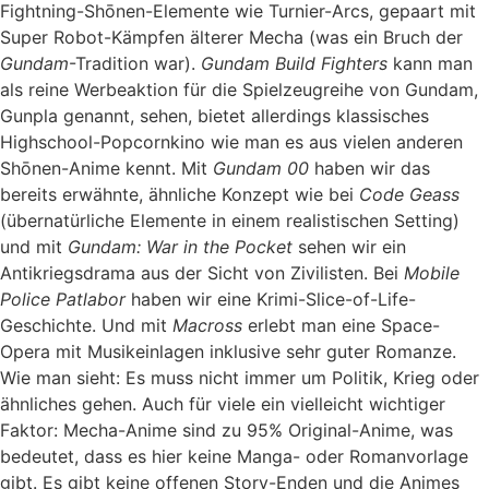
Fightning-Shōnen-Elemente wie Turnier-Arcs, gepaart mit
Super Robot-Kämpfen älterer Mecha (was ein Bruch der
Gundam
-Tradition war).
Gundam Build Fighters
kann man
als reine Werbeaktion für die Spielzeugreihe von Gundam,
Gunpla genannt, sehen, bietet allerdings klassisches
Highschool-Popcornkino wie man es aus vielen anderen
Shōnen-Anime kennt. Mit
Gundam 00
haben wir das
bereits erwähnte, ähnliche Konzept wie bei
Code Geass
(übernatürliche Elemente in einem realistischen Setting)
und mit
Gundam: War in the Pocket
sehen wir ein
Antikriegsdrama aus der Sicht von Zivilisten. Bei
Mobile
Police Patlabor
haben wir eine Krimi-Slice-of-Life-
Geschichte. Und mit
Macross
erlebt man eine Space-
Opera mit Musikeinlagen inklusive sehr guter Romanze.
Wie man sieht: Es muss nicht immer um Politik, Krieg oder
ähnliches gehen. Auch für viele ein vielleicht wichtiger
Faktor: Mecha-Anime sind zu 95% Original-Anime, was
bedeutet, dass es hier keine Manga- oder Romanvorlage
gibt. Es gibt keine offenen Story-Enden und die Animes