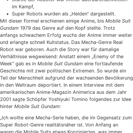
im Kampf,
Super Robots wurden als „Helden“ dargestellt.
Mit dieser Formel erschienen einige Anime, bis
Mobile Suit
Gundam
1979 das Genre auf den Kopf stellte. Trotz
anfangs schwachem Erfolg wuchs der Anime immer weiter
und erlangte schnell Kultstatus. Das Mecha-Genre Real
Robot war geboren. Auch die Story war für damalige
Verhältnisse wegweisend: Anstatt einem „Enemy of the
Week“ gab es in
Mobile Suit Gundam
eine fortlaufende
Geschichte mit zwei politischen Extremen. So wurde ein
Teil der Menschheit aufgrund der wachsenden Bevölkerung
in den Weltraum deportiert. In einem Interview mit dem
amerikanischen Anime-Magazin Animerica aus dem Jahr
2001 sagte Schöpfer Yoshiyuki Tomino folgendes zur Idee
hinter
Mobile Suit Gundam
:
„Ich wollte eine Mecha-Serie haben, die im Gegensatz zum
Super Robot-Genre realitätsnäher ist. Von Anfang an
waren die Mobile Suits etwas Konzipiertes, was immer