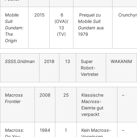
Mobile
2015
6
Prequel zu
Crunchyr
Suit
(OVA)/
Mobile Suit
Gundam:
13
Gundam
aus
The
(TV)
1979
Origin
SSSS.Gridman
2018
13
Super
WAKANIM
Robot-
Vertreter
Macross
2008
25
Klassische
–
Frontier
Macross
-
Elemte gut
verpackt
Macross:
1984
1
Kein
Macross
-
–
Do You
Vorwissen